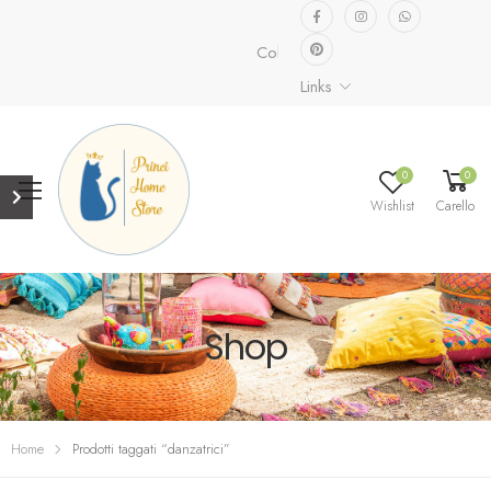
Collezione speciale già disponibil
Links
0
0
Wishlist
Carello
Shop
Home
Prodotti taggati “danzatrici”