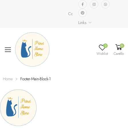
Collezione speciale già disponibi
Links
0
0
Wishlist
Carello
Home
Footer-Main-Block-1