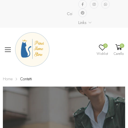
Collezione speciale già disponibile
Links
0
0
Wishlist
Carello
Home
Contatti