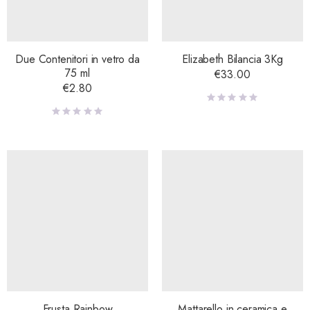
Due Contenitori in vetro da
Elizabeth Bilancia 3Kg
75 ml
€
33.00
€
2.80
Frusta Rainbow
Mattarello in ceramica e