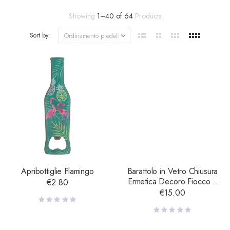
Showing
1
–
40
of
64
Products
Sort by:
Apribottiglie Flamingo
Barattolo in Vetro Chiusura
Ermetica Decoro Fiocco e
€
2.80
Lavagna – Grande
€
15.00