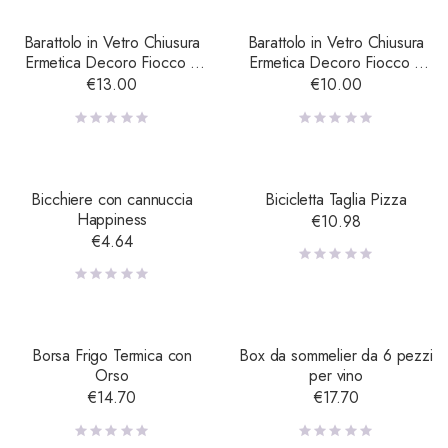
Barattolo in Vetro Chiusura
Barattolo in Vetro Chiusura
Ermetica Decoro Fiocco e
Ermetica Decoro Fiocco e
Lavagna – Medio
Lavagna – Piccolo
€
13.00
€
10.00
Bicchiere con cannuccia
Bicicletta Taglia Pizza
Happiness
€
10.98
€
4.64
Borsa Frigo Termica con
Box da sommelier da 6 pezzi
Orso
per vino
€
14.70
€
17.70