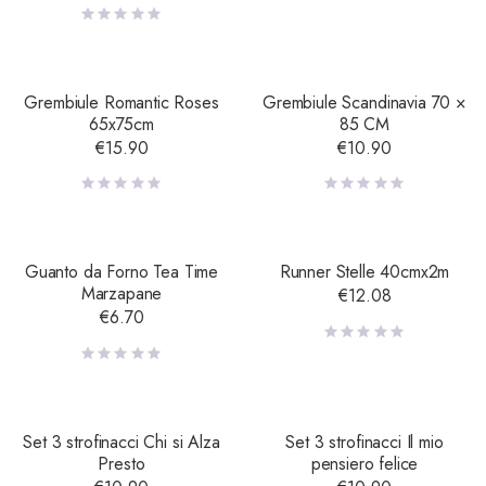
Grembiule Romantic Roses
Grembiule Scandinavia 70 ×
65x75cm
85 CM
€
15.90
€
10.90
Guanto da Forno Tea Time
Runner Stelle 40cmx2m
Marzapane
€
12.08
€
6.70
Set 3 strofinacci Chi si Alza
Set 3 strofinacci Il mio
Presto
pensiero felice