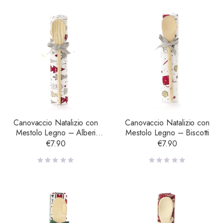
Canovaccio Natalizio con
Canovaccio Natalizio con
Mestolo Legno – Alberi
Mestolo Legno – Biscotti
Natale
€
7.90
€
7.90