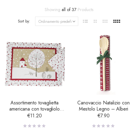
Showing
all of 37
Products
Sort by:
Assortimento tovaglietta
Canovaccio Natalizio con
americana con tovagliolo
Mestolo Legno – Alberi
Riccio 33X48
€
11.20
€
7.90