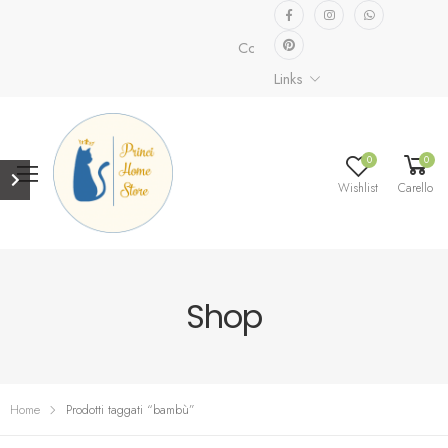
Collezione speciale già disponibil
Links
0
0
Wishlist
Carello
Shop
Home
Prodotti taggati “bambù”