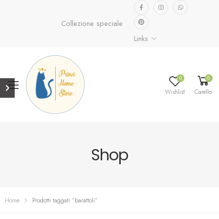
Collezione speciale già disponibile.
Scopri ora...
Links
0
0
Wishlist
Carello
Shop
Home
Prodotti taggati “barattoli”