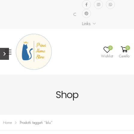
Collezione speciale già disponib
Links
0
0
Wishlist
Carello
Shop
Home
Prodotti taggati “blu”