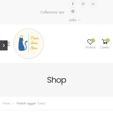
Collezione speciale già disponibile.
Scopri or
Links
0
0
Wishlist
Carello
Shop
Home
Prodotti taggati “circo”