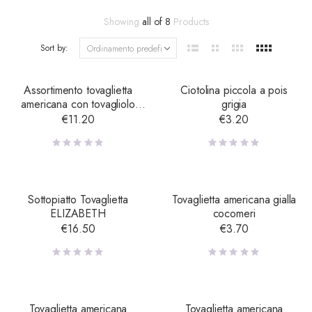
Showing
all of 8
Products
Sort by:
Assortimento tovaglietta
Ciotolina piccola a pois
americana con tovagliolo
grigia
Riccio 33X48
€
11.20
€
3.20
Sottopiatto Tovaglietta
Tovaglietta americana gialla
ELIZABETH
cocomeri
€
16.50
€
3.70
Tovaglietta americana
Tovaglietta americana