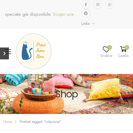
e speciale già disponibile.
Scopri ora...
Links
0
0
Wishlist
Carello
Shop
Home
Prodotti taggati “colazione”