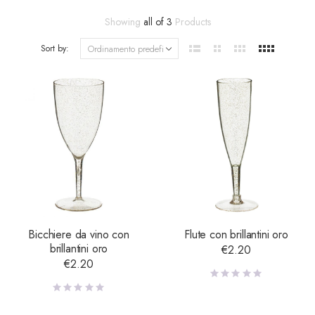
Showing
all of 3
Products
Sort by:
Bicchiere da vino con
Flute con brillantini oro
brillantini oro
€
2.20
€
2.20