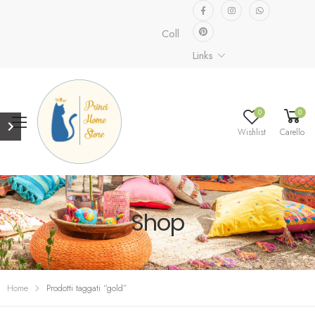
Collezione speciale già disponibile
Links
0
0
Wishlist
Carello
Shop
Home
Prodotti taggati “gold”