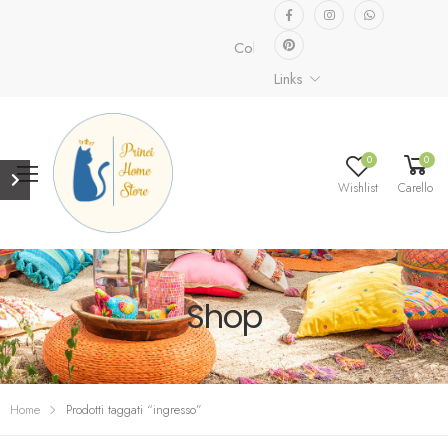
Collezione speciale già disponibile
Links
0
0
Wishlist
Carello
Shop
Home
Prodotti taggati “ingresso”