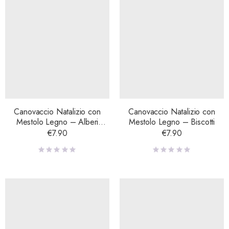
Canovaccio Natalizio con
Canovaccio Natalizio con
Mestolo Legno – Alberi
Mestolo Legno – Biscotti
Natale
€
7.90
€
7.90