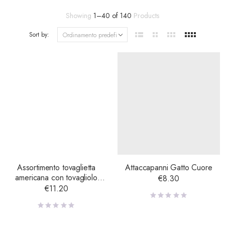
Showing
1
–
40
of
140
Products
Sort by:
Assortimento tovaglietta
Attaccapanni Gatto Cuore
americana con tovagliolo
€
8.30
Riccio 33X48
€
11.20