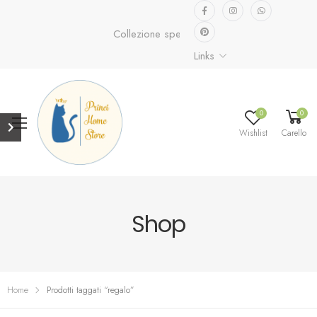
Collezione speciale già disponibile.
Scopri ora...
Links
0
0
Wishlist
Carello
Shop
Home
Prodotti taggati “regalo”