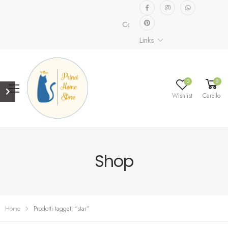
Collezione speciale già disponibi
Links
0
0
Wishlist
Carello
Shop
Home
Prodotti taggati “star”