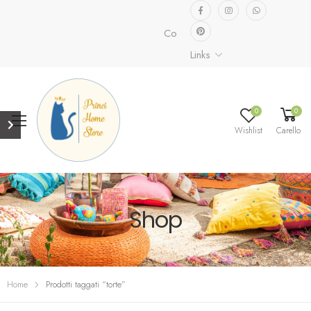
Collezione speciale già disponibil
Links
0
0
Wishlist
Carello
Shop
Home
Prodotti taggati “torte”