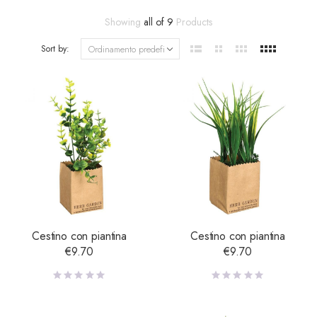
Showing
all of 9
Products
Sort by:
Cestino con piantina
Cestino con piantina
€
9.70
€
9.70