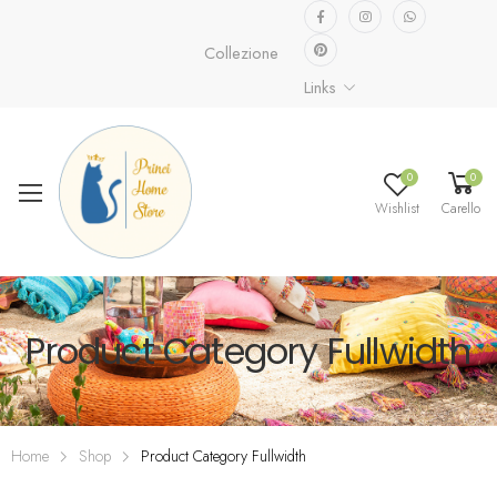
Collezione speciale già disponibile.
Scopri 
Links
0
0
Wishlist
Carello
Product Category Fullwidth
Home
Shop
Product Category Fullwidth