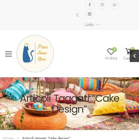
Collezione speciale già disponib
Links
0
0
Wishlist
Carello
Articoli Taggati “cake
Design”
Home
Articoli taggati “cake design”