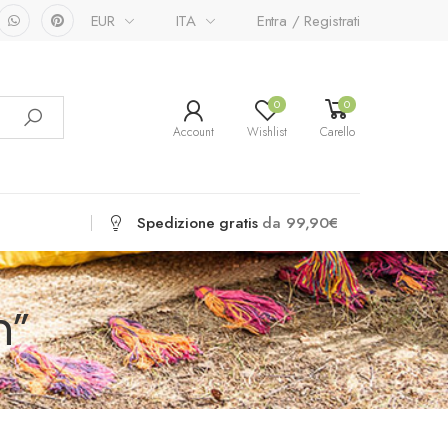
EUR
ITA
Entra / Registrati
0
0
Account
Wishlist
Carello
Spedizione gratis
da 99,90€
n”