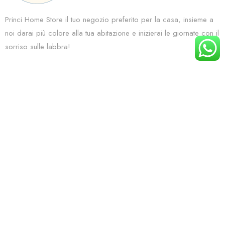
Princi Home Store il tuo negozio preferito per la casa, insieme a
noi darai più colore alla tua abitazione e inizierai le giornate con il
sorriso sulle labbra!
Hai una domanda? Scrivici su WhatsApp
+39 333 8538272
Metodi di pagamento