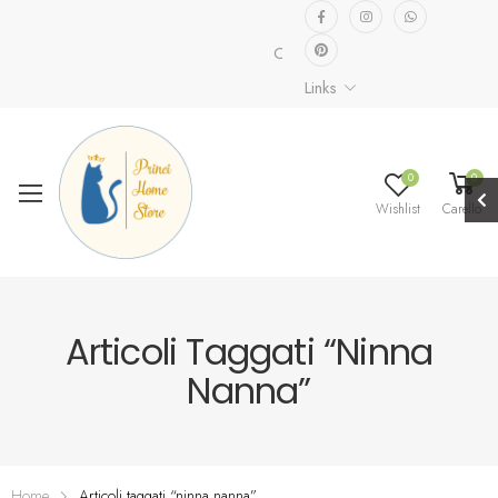
Collezione speciale già disponib
Links
0
0
Wishlist
Carello
Articoli Taggati “ninna
Nanna”
Home
Articoli taggati “ninna nanna”