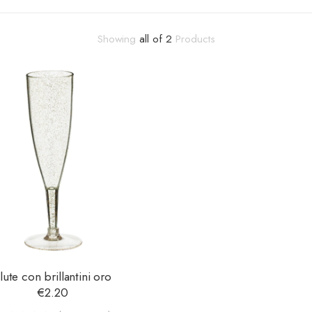
Showing
all of 2
Products
lute con brillantini oro
€
2.20