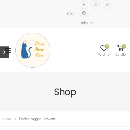
Collezione speciale già disponibile
Links
0
0
Wishlist
Carello
Shop
Home
Prodotti taggati “cravatte”