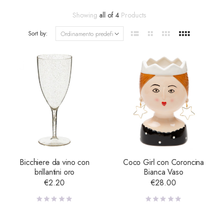
Showing
all of 4
Products
Sort by:
Bicchiere da vino con
Coco Girl con Coroncina
brillantini oro
Bianca Vaso
€
2.20
€
28.00