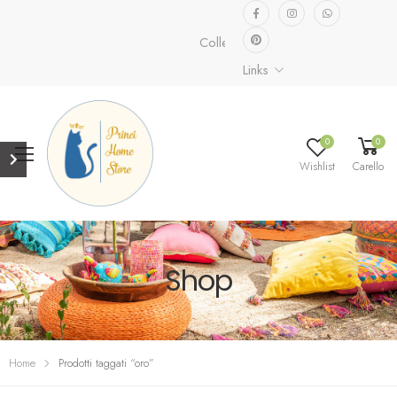
Collezione speciale già disponibile.
Links
0
0
Wishlist
Carello
Shop
Home
Prodotti taggati “oro”