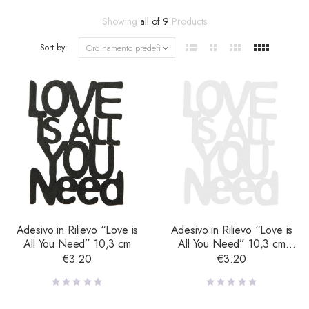
Showing
all of 9
Products
Sort by:
Adesivo in Rilievo “Love is
Adesivo in Rilievo “Love is
All You Need” 10,3 cm
All You Need” 10,3 cm
Bianco
€
3.20
€
3.20