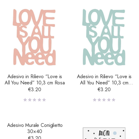
Adesivo in Rilievo “Love is
Adesivo in Rilievo “Love is
All You Need” 10,3 cm Rosa
All You Need” 10,3 cm
Turchese
€
3.20
€
3.20
Adesivo Murale Coniglietto
30×40
€
3.20