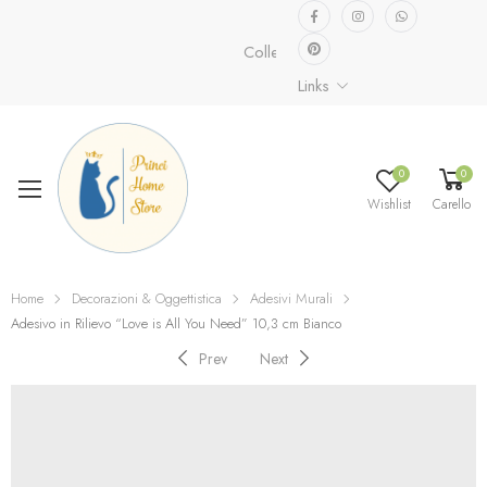
Collezione speciale già disponibile.
Links
0
0
Wishlist
Carello
Home
Decorazioni & Oggettistica
Adesivi Murali
Adesivo in Rilievo “Love is All You Need” 10,3 cm Bianco
Prev
Next