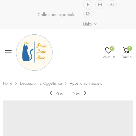
Collezione speciale già disponibile.
Scopri ora...
Links
0
0
Wishlist
Carello
Home
Decorazioni & Oggettistica
Appendiabiti acciaio
Prev
Next