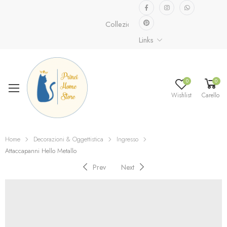
Collezione speciale già disponibile.
Sco
Links
0
0
Wishlist
Carello
Home
Decorazioni & Oggettistica
Ingresso
Attaccapanni Hello Metallo
Prev
Next