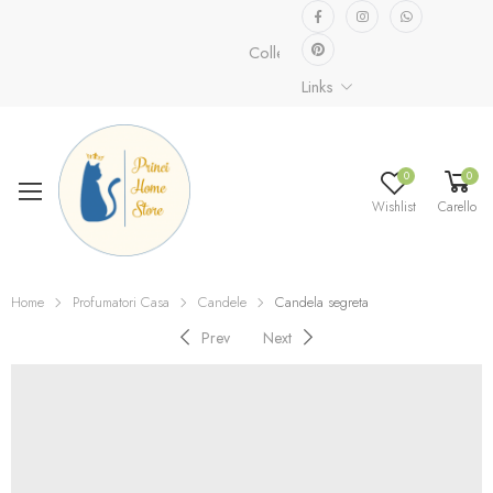
Collezione speciale già disponibile.
Links
0
0
Wishlist
Carello
Home
Profumatori Casa
Candele
Candela segreta
Prev
Next