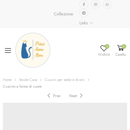
Collezione speciale già disponibile.
Scopri
Links
0
0
Wishlist
Carello
Home
Tessile Casa
Cuscini per sedie e divani
Cuscino a forma di cuore
Prev
Next