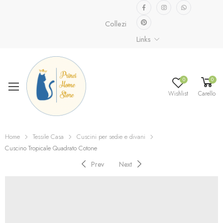
Collezione speciale già disponibile.
Sc
Links
0
0
Wishlist
Carello
Home
Tessile Casa
Cuscini per sedie e divani
Cuscino Tropicale Quadrato Cotone
Prev
Next