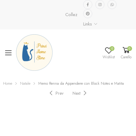
Collezione speciale già disponibile.
Sc
Links
0
0
Wishlist
Carello
Home
Natale
Memo Renna da Appendere con Block Notes e Matita
Prev
Next