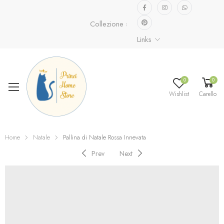
Collezione speciale già disponibile.
Scopri 
Links
0
0
Wishlist
Carello
Home
Natale
Pallina di Natale Rossa Innevata
Prev
Next