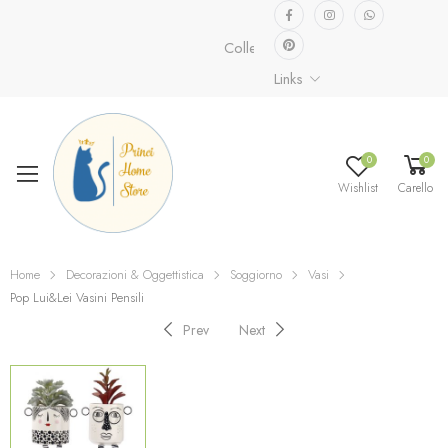
Collezione speciale già disponibile.
Links
0
0
Wishlist
Carello
Home
Decorazioni & Oggettistica
Soggiorno
Vasi
Pop Lui&Lei Vasini Pensili
Prev
Next
OUT OF STOCK