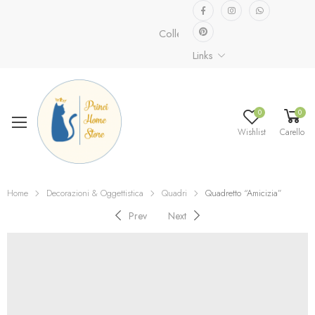
Collezione speciale già disponibile.
Links
0
0
Wishlist
Carello
Home
Decorazioni & Oggettistica
Quadri
Quadretto “Amicizia”
Prev
Next