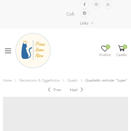
Collezione speciale già disponibile.
Links
0
0
Wishlist
Carello
Home
Decorazioni & Oggettistica
Quadri
Quadretto verticale “Super”
Prev
Next