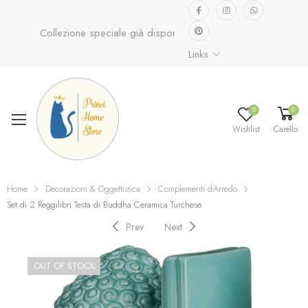
Collezione speciale già disponibile.
Scopri ora...
Links
0
0
Wishlist
Carello
Home
Decorazioni & Oggettistica
Complementi d'Arredo
Set di 2 Reggilibri Testa di Buddha Ceramica Turchese
Prev
Next
OUT OF STOCK