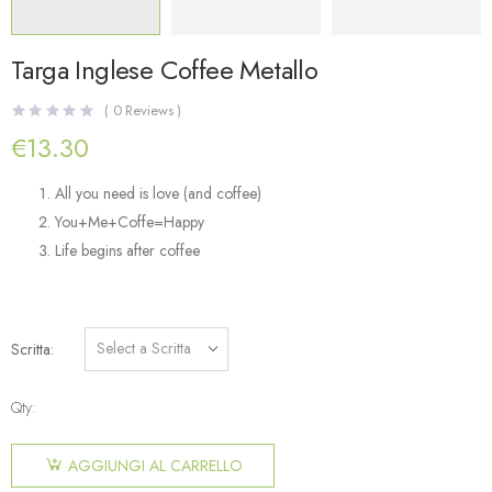
Targa Inglese Coffee Metallo
(
0
Reviews )
€
13.30
All you need is love (and coffee)
You+Me+Coffe=Happy
Life begins after coffee
Scritta
Qty:
AGGIUNGI AL CARRELLO