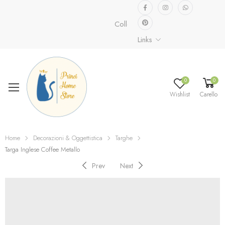
Collezione speciale già disponibile
Links
0
0
Wishlist
Carello
Home
Decorazioni & Oggettistica
Targhe
Targa Inglese Coffee Metallo
Prev
Next