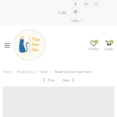
Collezione speciale già disponibile.
S
Links
0
0
Wishlist
Carello
Home
Tessile Casa
Tende
Tende Oscuranti per Interni
Prev
Next