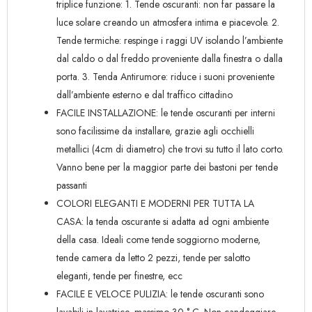
triplice funzione: 1. Tende oscuranti: non far passare la
luce solare creando un atmosfera intima e piacevole. 2.
Tende termiche: respinge i raggi UV isolando l’ambiente
dal caldo o dal freddo proveniente dalla finestra o dalla
porta. 3. Tenda Antirumore: riduce i suoni proveniente
dall’ambiente esterno e dal traffico cittadino
FACILE INSTALLAZIONE: le tende oscuranti per interni
sono facilissime da installare, grazie agli occhielli
metallici (4cm di diametro) che trovi su tutto il lato corto.
Vanno bene per la maggior parte dei bastoni per tende
passanti
COLORI ELEGANTI E MODERNI PER TUTTA LA
CASA: la tenda oscurante si adatta ad ogni ambiente
della casa. Ideali come tende soggiorno moderne,
tende camera da letto 2 pezzi, tende per salotto
eleganti, tende per finestre, ecc
FACILE E VELOCE PULIZIA: le tende oscuranti sono
lavabili in lavatrice, massimo 30 ° C. Non candeggiare,