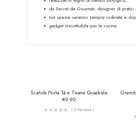
realizzati in legno di bambù biologico,
da Secret de Gourmet, designer di pratici 
tue spezie saranno sempre ordinate e dispo
gadget insostituibile per la cucina.
Scatola Porta Tè e Tisane Quadrata
Grembi
€
9.90
(
0
Reviews )