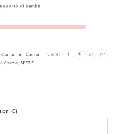
 supporto di bambù
Share:
,
Contenitori
,
Cucina
ta Spezie
,
SPEZIE
ioni (0)