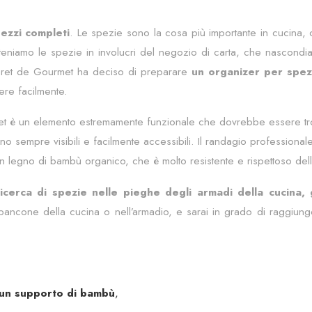
pezzi completi
. Le spezie sono la cosa più importante in cucina, og
niamo le spezie in involucri del negozio di carta, che nascondiam
Secret de Gourmet ha deciso di preparare
un organizer per spe
re facilmente.
 è un elemento estremamente funzionale che dovrebbe essere trova
 sempre visibili e facilmente accessibili. Il randagio professional
o in legno di bambù organico, che è molto resistente e rispettoso del
icerca di spezie nelle pieghe degli armadi della cucina,
 bancone della cucina o nell’armadio, e sarai in grado di raggiung
u un supporto di bambù
,