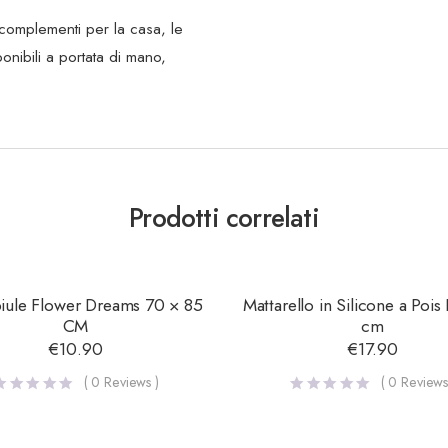
complementi per la casa, le
nibili a portata di mano,
Prodotti correlati
ule Flower Dreams 70 × 85
Mattarello in Silicone a Pois
TOP
CM
cm
€
10.90
€
17.90
(
0
Reviews )
(
0
Reviews