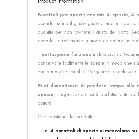
Product Information
Barattoli per spezie con mix di spezie, 4 
quando hanno il giusto gusto e aroma. Spesso te
quantità per non rovinare il gusto del piatto. 
esporle correttamente in modo da potervi accede
Il
portaspezie funzionale
di Secret de Gourmet
conservare facilmente le spezie in modo che siano
che sono attaccati al kit. L’organizer è realizzat
Puoi dimenticare di perdere tempo alla r
spezie
. L’organizzatore sarà perfettamente sul
cottura.
Caratteristiche del prodotto:
4 barattoli di spezie si mescolano s