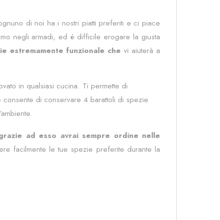
nuno di noi ha i nostri piatti preferiti e ci piace
o negli armadi, ed è difficile erogare la giusta
zie estremamente funzionale che
vi aiuterà a
to in qualsiasi cucina. Ti permette di
e consente di conservare 4 barattoli di spezie
l’ambiente.
 grazie ad esso avrai sempre ordine nelle
ere facilmente le tue spezie preferite durante la