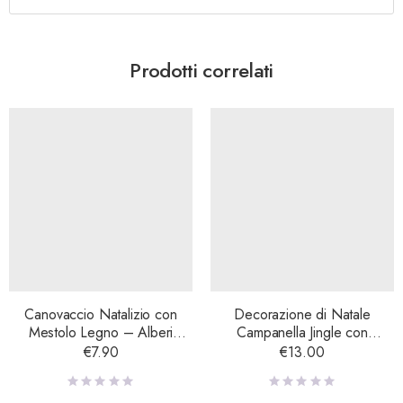
Prodotti correlati
Canovaccio Natalizio con
Decorazione di Natale
Mestolo Legno – Alberi
Campanella Jingle con
Natale
Uccellino Rosso
€
7.90
€
13.00