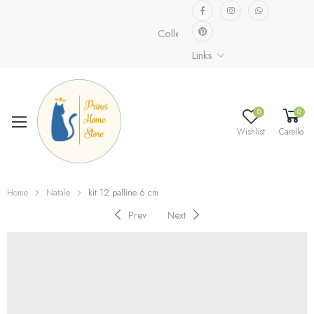
Collezione speciale già disponibile.
Links
0
0
Wishlist
Carello
Home
Natale
kit 12 palline 6 cm
Prev
Next