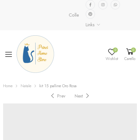
Collezione speciale già disponibile.
S
Links
0
0
Wishlist
Carello
Home
Natale
kit 15 palline Oro Rosa
Prev
Next