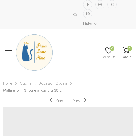
Collezione speciale già disponibil
Links
0
0
Wishlist
Carello
Home
Cucina
Accessori Cucina
Mattarello in Silicone a Pois Blu 38 cm
Prev
Next