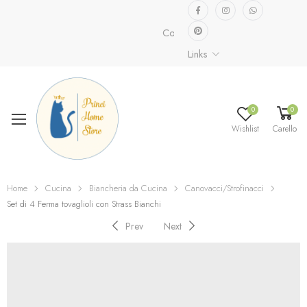
Collezione speciale già disponibil
Links
0
0
Wishlist
Carello
Home
Cucina
Biancheria da Cucina
Canovacci/Strofinacci
Set di 4 Ferma tovaglioli con Strass Bianchi
Prev
Next